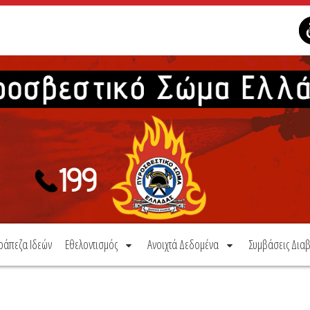
ράπεζα Ιδεών
Εθελοντισμός
Ανοιχτά Δεδομένα
Συμβάσεις Διαβ