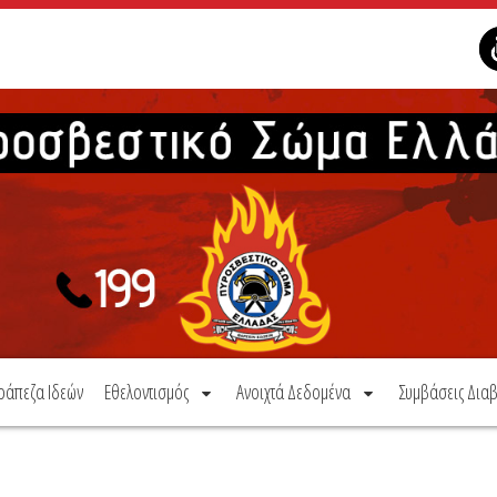
ράπεζα Ιδεών
Εθελοντισμός
Ανοιχτά Δεδομένα
Συμβάσεις Διαβ