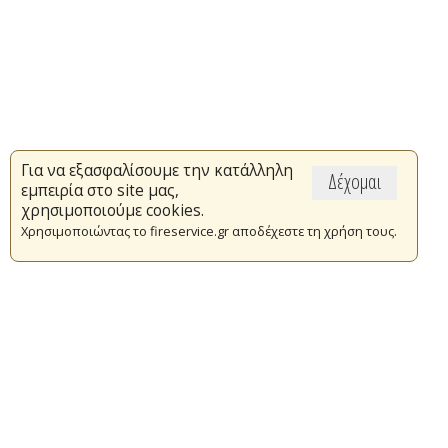
Για να εξασφαλίσουμε την κατάλληλη
Δέχομαι
εμπειρία στο site μας,
χρησιμοποιούμε cookies.
Χρησιμοποιώντας το fireservice.gr αποδέχεστε τη χρήση τους.
Επικαιρότητα
Το Πυροσβεστικό Σώμα
Πυρασφάλεια
Τράπεζα Ιδεών