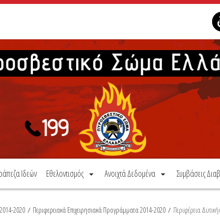
ράπεζα Ιδεών
Εθελοντισμός
Ανοιχτά Δεδομένα
Συμβάσεις Διαβ
2014-2020
/
Περιφερειακά Επιχειρησιακά Προγράμματα 2014-2020
/
Περιφέρεια Δυτική