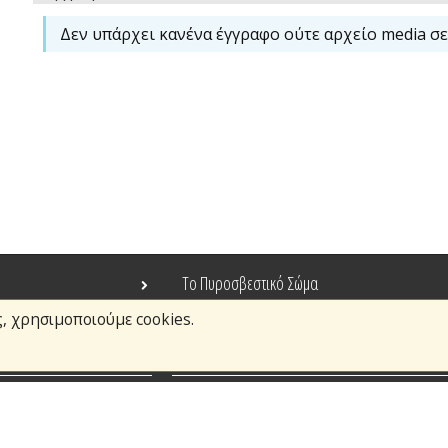
Δεν υπάρχει κανένα έγγραφο ούτε αρχείο media σε
Το Πυροσβεστικό Σώμα
ς, χρησιμοποιούμε cookies.
Τράπεζα Ιδεών
Ανοιχτά Δεδομένα
σμοί
Ευρωπαϊκά & Αναπτυξιακά Προγράμματα