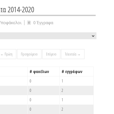
τα 2014-2020
Υποφάκελοι
0 Έγγραφα
← Πρώτη
Προηγούμενο
Επόμενο
Τελευταία →
# φακέλων
# εγγράφων
0
1
0
2
0
1
0
2