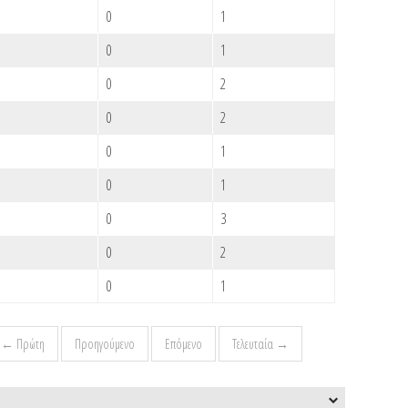
0
1
0
1
Σ
0
2
0
2
0
1
0
1
0
3
0
2
0
1
← Πρώτη
Προηγούμενο
Επόμενο
Τελευταία →