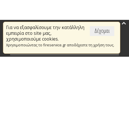
Για να εξασφαλίσουμε την κατάλληλη
Επικαιρότητα
Δέχομαι
εμπειρία στο site μας,
Το Πυροσβεστικό Σώμα
χρησιμοποιούμε cookies.
Χρησιμοποιώντας το fireservice.gr αποδέχεστε τη χρήση τους.
Πυρασφάλεια
Τράπεζα Ιδεών
Εθελοντισμός
Ανοιχτά Δεδομένα
Συμβάσεις Διαβουλεύσεις Διαγωνισμοί
Ευρωπαϊκά & Αναπτυξιακά Προγράμματα