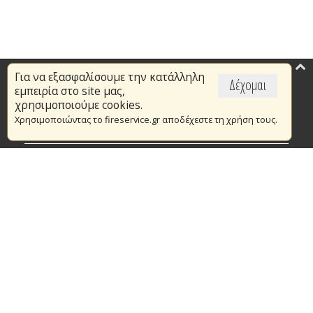
Για να εξασφαλίσουμε την κατάλληλη
Επικαιρότητα
Δέχομαι
εμπειρία στο site μας,
Το Πυροσβεστικό Σώμα
χρησιμοποιούμε cookies.
Χρησιμοποιώντας το fireservice.gr αποδέχεστε τη χρήση τους.
Πυρασφάλεια
Τράπεζα Ιδεών
Εθελοντισμός
Ανοιχτά Δεδομένα
Συμβάσεις Διαβουλεύσεις Διαγωνισμοί
Ευρωπαϊκά & Αναπτυξιακά Προγράμματα