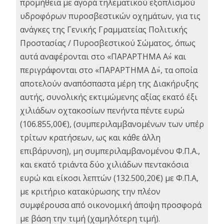
προμήθεια με αγορά τηλεματικού εξοπλισμού
υδροφόρων πυροσβεστικών οχημάτων, για τις
ανάγκες της Γενικής Γραμματείας Πολιτικής
Προστασίας / Πυροσβεστικού Σώματος, όπως
αυτά αναφέρονται στο «ΠΑΡΑΡΤΗΜΑ Α΄» και
περιγράφονται στο «ΠΑΡΑΡΤΗΜΑ Δ΄», τα οποία
αποτελούν αναπόσπαστα μέρη της Διακήρυξης
αυτής, συνολικής εκτιμώμενης αξίας εκατό έξι
χιλιάδων οχτακοσίων πενήντα πέντε ευρώ
(106.855,00€), (συμπεριλαμβανομένων των υπέρ
τρίτων κρατήσεων, ως και κάθε άλλη
επιβάρυνση), μη συμπεριλαμβανομένου Φ.Π.Α.,
και εκατό τριάντα δύο χιλιάδων πεντακόσια
ευρώ και είκοσι λεπτών (132.500,20€) με Φ.Π.Α,
με κριτήριο κατακύρωσης την πλέον
συμφέρουσα από οικονομική άποψη προσφορά
με βάση την τιμή (χαμηλότερη τιμή).