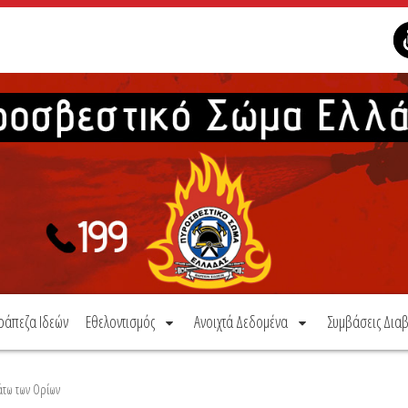
ράπεζα Ιδεών
Εθελοντισμός
Ανοιχτά Δεδομένα
Συμβάσεις Διαβ
άτω των Ορίων