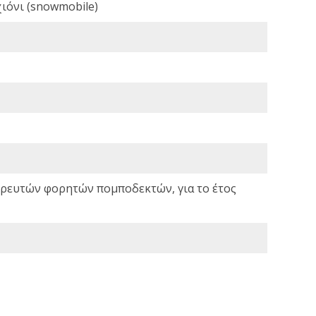
ιόνι (snowmobile)
σωρευτών φορητών πομποδεκτών, για το έτος