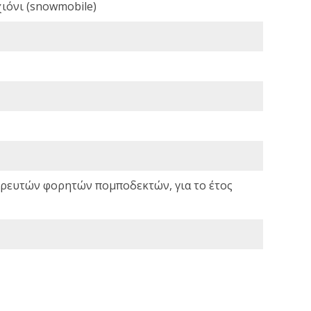
ιόνι (snowmobile)
σωρευτών φορητών πομποδεκτών, για το έτος