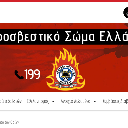
ράπεζα Ιδεών
Εθελοντισμός
Ανοιχτά Δεδομένα
Συμβάσεις Διαβ
άτω των Ορίων