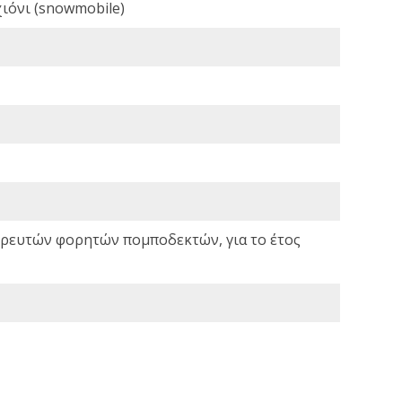
ιόνι (snowmobile)
σωρευτών φορητών πομποδεκτών, για το έτος