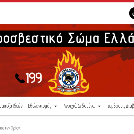
ράπεζα Ιδεών
Εθελοντισμός
Ανοιχτά Δεδομένα
Συμβάσεις Διαβ
άτω των Ορίων