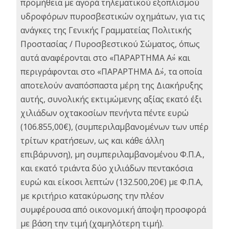
προμήθεια με αγορά τηλεματικού εξοπλισμού
υδροφόρων πυροσβεστικών οχημάτων, για τις
ανάγκες της Γενικής Γραμματείας Πολιτικής
Προστασίας / Πυροσβεστικού Σώματος, όπως
αυτά αναφέρονται στο «ΠΑΡΑΡΤΗΜΑ Α΄» και
περιγράφονται στο «ΠΑΡΑΡΤΗΜΑ Δ΄», τα οποία
αποτελούν αναπόσπαστα μέρη της Διακήρυξης
αυτής, συνολικής εκτιμώμενης αξίας εκατό έξι
χιλιάδων οχτακοσίων πενήντα πέντε ευρώ
(106.855,00€), (συμπεριλαμβανομένων των υπέρ
τρίτων κρατήσεων, ως και κάθε άλλη
επιβάρυνση), μη συμπεριλαμβανομένου Φ.Π.Α.,
και εκατό τριάντα δύο χιλιάδων πεντακόσια
ευρώ και είκοσι λεπτών (132.500,20€) με Φ.Π.Α,
με κριτήριο κατακύρωσης την πλέον
συμφέρουσα από οικονομική άποψη προσφορά
με βάση την τιμή (χαμηλότερη τιμή).