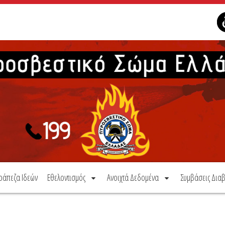
ράπεζα Ιδεών
Εθελοντισμός
Ανοιχτά Δεδομένα
Συμβάσεις Διαβ