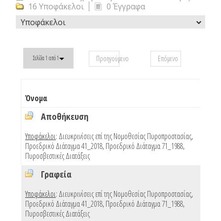
16 Υποφάκελοι
0 Έγγραφα
Υποφάκελοι
Προηγούμενο
Επόμενο
Σελίδα 1 από 1
#
Όνομα
φα
Αποθήκευση
4
Υποφάκελοι
:
Διευκρινίσεις επί της Νομοθεσίας Πυροπροστασίας
,
Προεδρικό Διάταγμα 41_2018
,
Προεδρικό Διάταγμα 71_1988
,
Πυροσβεστικές Διατάξεις
Γραφεία
4
Υποφάκελοι
:
Διευκρινίσεις επί της Νομοθεσίας Πυροπροστασίας
,
Προεδρικό Διάταγμα 41_2018
,
Προεδρικό Διάταγμα 71_1988
,
Πυροσβεστικές Διατάξεις