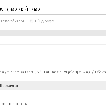
συναφών εκτάσεων
4 Υποφάκελοι
0 Έγγραφα
καγιών σε Δασικές Εκτάσεις
,
Μέτρα και μέσα για την Πρόληψη και Αποφυγή Εκδήλω
Πυρκαγιάς
στασίας Ιδιοκτησιών