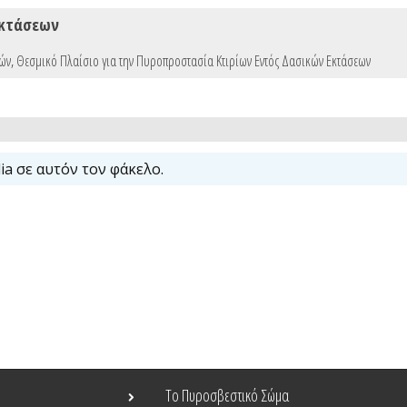
Εκτάσεων
σών
,
Θεσμικό Πλαίσιο για την Πυροπροστασία Κτιρίων Εντός Δασικών Εκτάσεων
a σε αυτόν τον φάκελο.
Το Πυροσβεστικό Σώμα