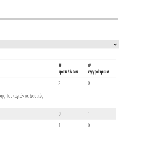
#
#
φακέλων
εγγράφων
2
0
σης Πυρκαγιών σε Δασικές
0
1
1
0