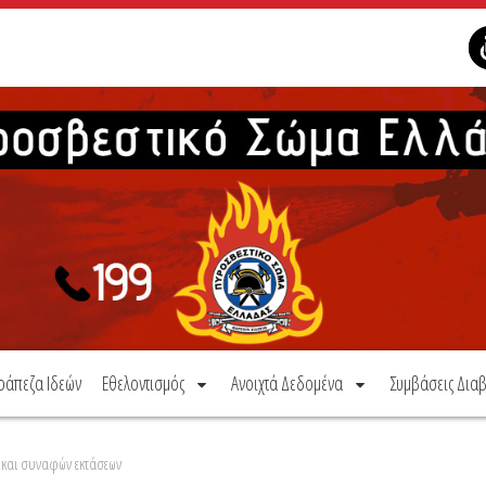
ράπεζα Ιδεών
Εθελοντισμός
Ανοιχτά Δεδομένα
Συμβάσεις Διαβ
 και συναφών εκτάσεων