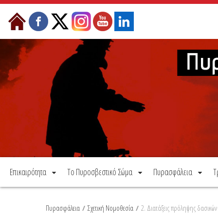
Μετάβαση στο περιεχόμενο
Επικαιρότητα
Το Πυροσβεστικό Σώμα
Πυρασφάλεια
Τ
Πυρασφάλεια
/
Σχετική Νομοθεσία
/
2. Διατάξεις πρόληψης δασικών