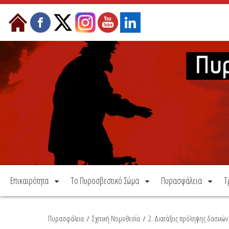
Μετάβαση στο περιεχόμενο
Επικαιρότητα
Το Πυροσβεστικό Σώμα
Πυρασφάλεια
Τ
Πυρασφάλεια
/
Σχετική Νομοθεσία
/
2. Διατάξεις πρόληψης δασικών