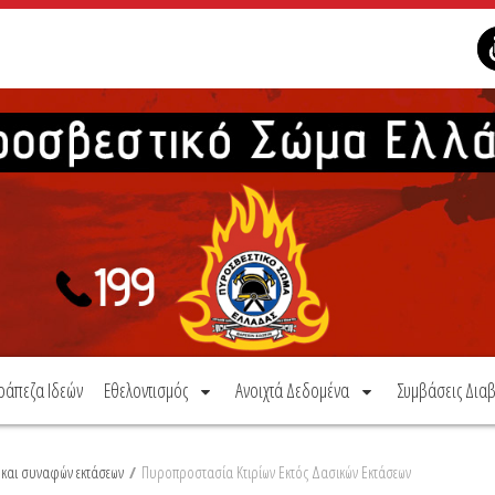
ράπεζα Ιδεών
Εθελοντισμός
Ανοιχτά Δεδομένα
Συμβάσεις Διαβ
 και συναφών εκτάσεων
/
Πυροπροστασία Κτιρίων Εκτός Δασικών Εκτάσεων