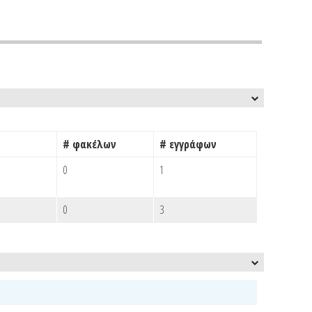
# φακέλων
# εγγράφων
0
1
0
3