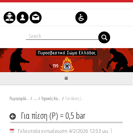
Μετάβαση στο περιεχόμενο
Πυρασφάλεια
/
Τεχνικός Κανονισμός Φυσικού Αερίου
/
Για πίεση (P) = 0,5 bar
Για πίεση (P) = 0,5 bar
Τελευταία ενημέρωση 4/2/2026 12:53 μμ