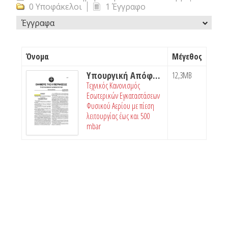
0 Υποφάκελοι
1 Έγγραφο
Έγγραφα
Όνομα
Μέγεθος
Υπουργική Απόφαση Δ3-6598-2012
12,3MB
Τεχνικός Κανονισμός
Εσωτερικών Εγκαταστάσεων
Φυσικού Αερίου με πίεση
λειτουργίας έως και 500
mbar