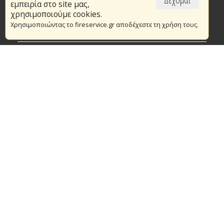
εμπειρία στο site μας,
Το Πυροσβεστικό Σώμα
χρησιμοποιούμε cookies.
Χρησιμοποιώντας το fireservice.gr αποδέχεστε τη χρήση τους.
Πυρασφάλεια
Τράπεζα Ιδεών
Εθελοντισμός
Ανοιχτά Δεδομένα
Συμβάσεις Διαβουλεύσεις Διαγωνισμοί
Ευρωπαϊκά & Αναπτυξιακά Προγράμματα