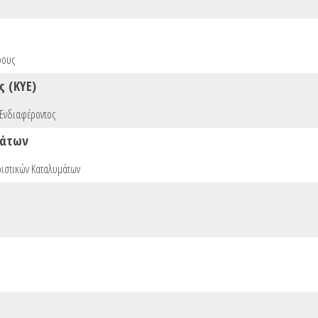
φους
 (ΚΥΕ)
 Ενδιαφέροντος
μάτων
ριστικών Καταλυμάτων