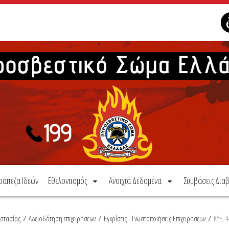
ράπεζα Ιδεών
Εθελοντισμός
Ανοιχτά Δεδομένα
Συμβάσεις Διαβ
οστασίας
/
Αδειοδότηση επιχειρήσεων
/
Εγκρίσεις - Γνωστοποιήσεις Επιχειρήσεων
/
ΚΥΕ, 