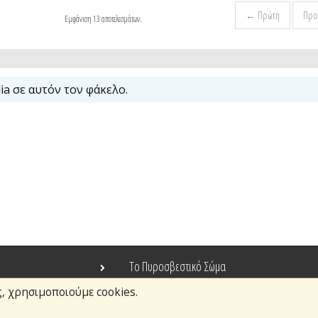
← Πρώτη
Προ
Εμφάνιση 13 αποτελεσμάτων.
a σε αυτόν τον φάκελο.
Το Πυροσβεστικό Σώμα
ς, χρησιμοποιούμε cookies.
Τράπεζα Ιδεών