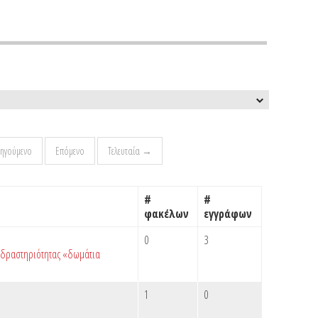
ηγούμενο
Επόμενο
Τελευταία →
#
#
φακέλων
εγγράφων
0
3
ς δραστηριότητας «δωμάτια
1
0