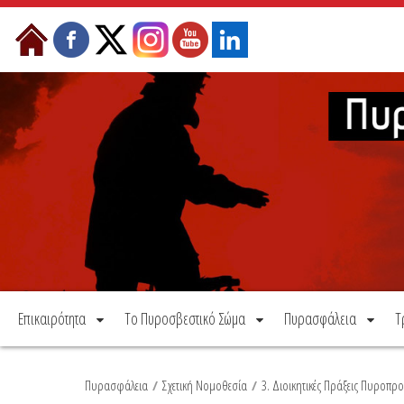
Μετάβαση στο περιεχόμενο
Επικαιρότητα
Το Πυροσβεστικό Σώμα
Πυρασφάλεια
Τ
Πυρασφάλεια
/
Σχετική Νομοθεσία
/
3. Διοικητικές Πράξεις Πυροπρ