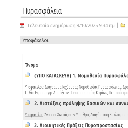
Πυρασφάλεια
Τελευταία ενημέρωση 9/10/2025 9:34 πμ
Υποφάκελοι
Όνομα
(ΥΠΟ ΚΑΤΑΣΚΕΥΗ) 1. Νομοθεσία Πυρασφάλ
Υποφάκελοι
:
Διάγραμμα Ισχύουσας Νομοθεσίας Πυρασφάλειας
,
Δρα
Πεδίο Εφαρμογής Διατάξεων Πυροπροστασίας Κτιρίων
,
Περισσότερα
2. Διατάξεις πρόληψης δασικών και συν
Υποφάκελοι
:
Άναμμα Φωτιάς στην Ύπαιθρο
,
Απαγόρευση Κυκλοφορία
3. Διοικητικές Πράξεις Πυροπροστασίας