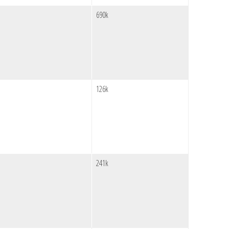
690k
126k
241k