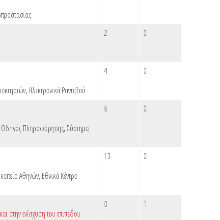
οπροστασίας
2
0
4
0
ιοκτησιών
,
Ηλεκτρονικά Ραντεβού
6
0
 Οδηγός Πληροφόρησης
,
Σύστημα
13
0
σκοπείο Αθηνών
,
Εθνικό Κέντρο
0
1
αι στην ενίσχυση του επιπέδου