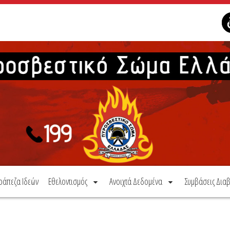
ράπεζα Ιδεών
Εθελοντισμός
Ανοιχτά Δεδομένα
Συμβάσεις Διαβ