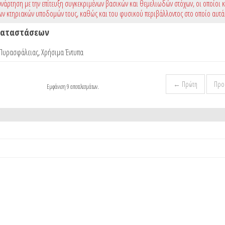
νάρτηση με την επίτευξη συγκεκριμένων βασικών και θεμελιωδών στόχων, οι οποίοι 
ων κτηριακών υποδομών τους, καθώς και του φυσικού περιβάλλοντος στο οποίο αυτά
γκαταστάσεων
 Πυρασφάλειας
,
Χρήσιμα Έντυπα
← Πρώτη
Προ
Εμφάνιση 9 αποτελεσμάτων.