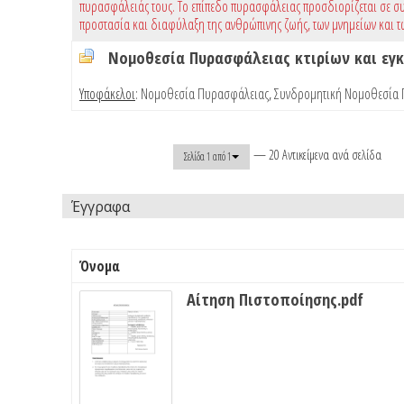
πυρασφάλειάς τους. Το επίπεδο πυρασφάλειας προσδιορίζεται σε συ
προστασία και διαφύλαξη της ανθρώπινης ζωής, των μνημείων και τ
Νομοθεσία Πυρασφάλειας κτιρίων και ε
Υποφάκελοι
:
Νομοθεσία Πυρασφάλειας
,
Συνδρομητική Νομοθεσία
— 20 Αντικείμενα ανά σελίδα
Σελίδα 1 από 1
Έγγραφα
Όνομα
Αίτηση Πιστοποίησης.pdf