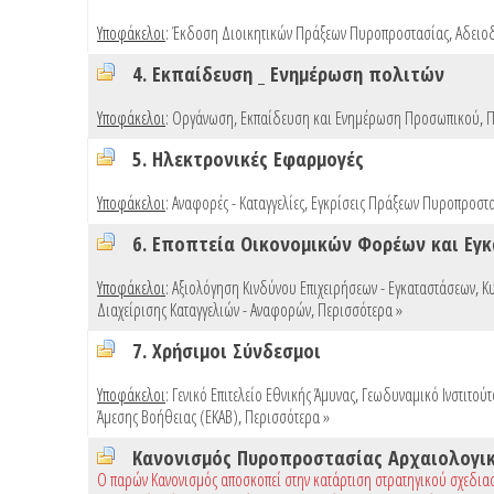
Υποφάκελοι
:
Έκδοση Διοικητικών Πράξεων Πυροπροστασίας
,
Αδειο
4. Εκπαίδευση _ Ενημέρωση πολιτών
Υποφάκελοι
:
Οργάνωση, Εκπαίδευση και Ενημέρωση Προσωπικού
,
Π
5. Ηλεκτρονικές Εφαρμογές
Υποφάκελοι
:
Αναφορές - Καταγγελίες
,
Εγκρίσεις Πράξεων Πυροπροστασ
6. Εποπτεία Οικονομικών Φορέων και Εγ
Υποφάκελοι
:
Αξιολόγηση Κινδύνου Επιχειρήσεων - Εγκαταστάσεων
,
Κ
Διαχείρισης Καταγγελιών - Αναφορών
,
Περισσότερα »
7. Χρήσιμοι Σύνδεσμοι
Υποφάκελοι
:
Γενικό Επιτελείο Εθνικής Άμυνας
,
Γεωδυναμικό Ινστιτού
Άμεσης Βοήθειας (ΕΚΑΒ)
,
Περισσότερα »
Κανονισμός Πυροπροστασίας Αρχαιολογι
Ο παρών Κανονισμός αποσκοπεί στην κατάρτιση στρατηγικού σχεδια