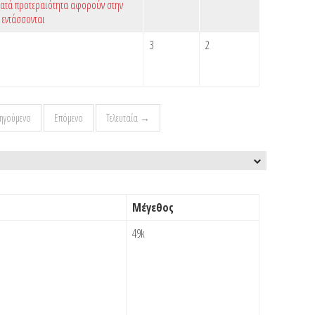
κατά προτεραιότητα αφορούν στην
 εντάσσονται
3
2
ηγούμενο
Επόμενο
Τελευταία →
Μέγεθος
49k