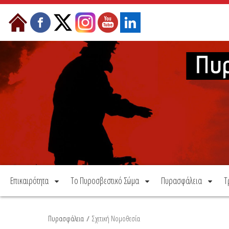
Μετάβαση στο περιεχόμενο
Επικαιρότητα
Το Πυροσβεστικό Σώμα
Πυρασφάλεια
Τ
Πυρασφάλεια
/
Σχετική Νομοθεσία