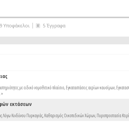
9 Υποφάκελοι
5 Έγγραφα
ειας
στηριότητες με ειδικό νομοθετικό πλαίσιο
,
Εγκαταστάσεις αερίων καυσίμων
,
Εγκατασ
 »
αφών εκτάσεων
ς Λόγω Κινδύνου Πυρκαγιάς
,
Καθαρισμός Οικοπεδικών Χώρων
,
Πυροπροστασία Κτιρί