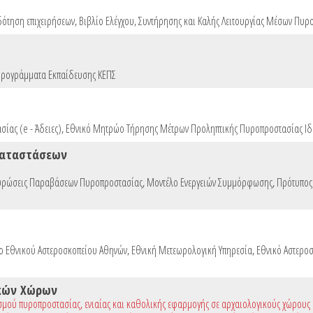
δότηση επιχειρήσεων
,
Βιβλίο Ελέγχου, Συντήρησης και Καλής Λειτουργίας Μέσων Πυρ
ρογράμματα Εκπαίδευσης ΚΕΠΣ
ίας (e - Άδειες)
,
Εθνικό Μητρώο Τήρησης Μέτρων Προληπτικής Πυροπροστασίας Ιδ
καταστάσεων
υρώσεις Παραβάσεων Πυροπροστασίας
,
Μοντέλο Ενεργειών Συμμόρφωσης
,
Πρότυπος
το Εθνικού Αστεροσκοπείου Αθηνών
,
Εθνική Μετεωρολογική Υπηρεσία
,
Εθνικό Αστερο
κών Χώρων
σμού πυροπροστασίας, ενιαίας και καθολικής εφαρμογής σε αρχαιολογικούς χώρους κ