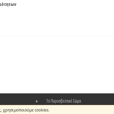
ριότητων
Το Πυροσβεστικό Σώμα
ς, χρησιμοποιούμε cookies.
Τράπεζα Ιδεών