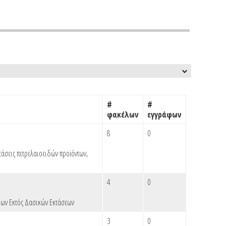
#
#
φακέλων
εγγράφων
8
0
τάσεις πετρελαιοειδών προϊόντων
,
4
0
ων Εκτός Δασικών Εκτάσεων
3
0