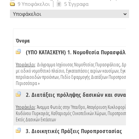
9 Υποφάκελοι
5 Έγγραφα
Υποφάκελοι
Όνομα
(ΥΠΟ ΚΑΤΑΣΚΕΥΗ) 1. Νομοθεσία Πυρασφάλειας
Υποφάκελοι
:
Διάγραμμα Ισχύουσας Νομοθεσίας Πυρασφάλειας
,
Δραστηριό
με ειδικό νομοθετικό πλαίσιο
,
Εγκαταστάσεις αερίων καυσίμων
,
Εγκαταστάσ
πετρελαιοειδών προϊόντων
,
Πεδίο Εφαρμογής Διατάξεων Πυροπροστασίας Κ
Περισσότερα »
Υποφάκελοι
:
Άναμμα Φωτιάς στην Ύπαιθρο
,
Απαγόρευση Κυκλοφορίας Λόγω
Κινδύνου Πυρκαγιάς
,
Καθαρισμός Οικοπεδικών Χώρων
,
Πυροπροστασία Κτ
Εκτός Δασικών Εκτάσεων
3. Διοικητικές Πράξεις Πυροπροστασίας