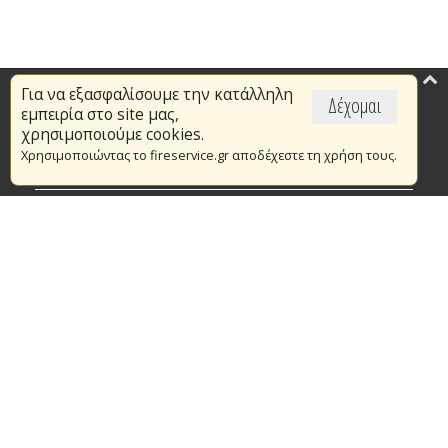
Για να εξασφαλίσουμε την κατάλληλη
Επικαιρότητα
Δέχομαι
εμπειρία στο site μας,
Το Πυροσβεστικό Σώμα
χρησιμοποιούμε cookies.
Χρησιμοποιώντας το fireservice.gr αποδέχεστε τη χρήση τους.
Πυρασφάλεια
Τράπεζα Ιδεών
Εθελοντισμός
Ανοιχτά Δεδομένα
Συμβάσεις Διαβουλεύσεις Διαγωνισμοί
Ευρωπαϊκά & Αναπτυξιακά Προγράμματα