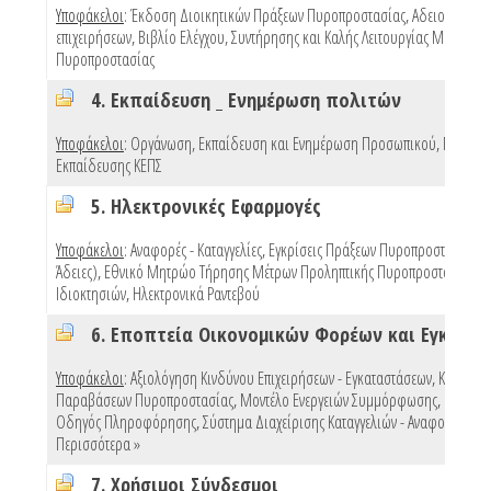
Υποφάκελοι
:
Έκδοση Διοικητικών Πράξεων Πυροπροστασίας
,
Αδειοδότηση
επιχειρήσεων
,
Βιβλίο Ελέγχου, Συντήρησης και Καλής Λειτουργίας Μέσων
Πυροπροστασίας
4. Εκπαίδευση _ Ενημέρωση πολιτών
Υποφάκελοι
:
Οργάνωση, Εκπαίδευση και Ενημέρωση Προσωπικού
,
Προγρά
Εκπαίδευσης ΚΕΠΣ
5. Ηλεκτρονικές Εφαρμογές
Υποφάκελοι
:
Αναφορές - Καταγγελίες
,
Εγκρίσεις Πράξεων Πυροπροστασίας (e
Άδειες)
,
Εθνικό Μητρώο Τήρησης Μέτρων Προληπτικής Πυροπροστασίας
Ιδιοκτησιών
,
Ηλεκτρονικά Ραντεβού
Υποφάκελοι
:
Αξιολόγηση Κινδύνου Επιχειρήσεων - Εγκαταστάσεων
,
Κυρώσει
Παραβάσεων Πυροπροστασίας
,
Μοντέλο Ενεργειών Συμμόρφωσης
,
Πρότυπ
Οδηγός Πληροφόρησης
,
Σύστημα Διαχείρισης Καταγγελιών - Αναφορών
,
Περισσότερα »
7. Χρήσιμοι Σύνδεσμοι