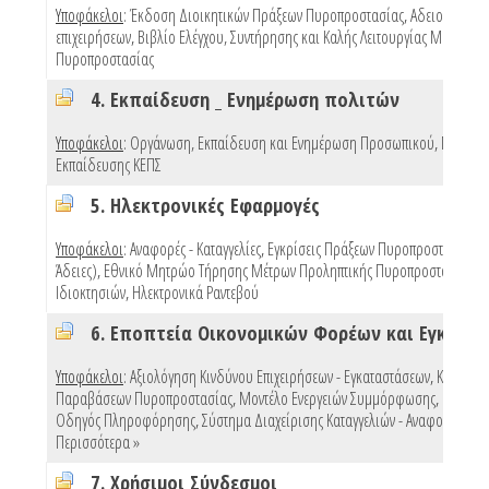
Υποφάκελοι
:
Έκδοση Διοικητικών Πράξεων Πυροπροστασίας
,
Αδειοδότηση
επιχειρήσεων
,
Βιβλίο Ελέγχου, Συντήρησης και Καλής Λειτουργίας Μέσων
Πυροπροστασίας
4. Εκπαίδευση _ Ενημέρωση πολιτών
Υποφάκελοι
:
Οργάνωση, Εκπαίδευση και Ενημέρωση Προσωπικού
,
Προγρά
Εκπαίδευσης ΚΕΠΣ
5. Ηλεκτρονικές Εφαρμογές
Υποφάκελοι
:
Αναφορές - Καταγγελίες
,
Εγκρίσεις Πράξεων Πυροπροστασίας (e
Άδειες)
,
Εθνικό Μητρώο Τήρησης Μέτρων Προληπτικής Πυροπροστασίας
Ιδιοκτησιών
,
Ηλεκτρονικά Ραντεβού
Υποφάκελοι
:
Αξιολόγηση Κινδύνου Επιχειρήσεων - Εγκαταστάσεων
,
Κυρώσει
Παραβάσεων Πυροπροστασίας
,
Μοντέλο Ενεργειών Συμμόρφωσης
,
Πρότυπ
Οδηγός Πληροφόρησης
,
Σύστημα Διαχείρισης Καταγγελιών - Αναφορών
,
Περισσότερα »
7. Χρήσιμοι Σύνδεσμοι