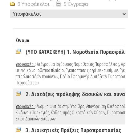
9 Υποφάκελοι
5 Έγγραφα
Υποφάκελοι
Όνομα
(ΥΠΟ ΚΑΤΑΣΚΕΥΗ) 1. Νομοθεσία Πυρασφάλειας
Υποφάκελοι
:
Διάγραμμα Ισχύουσας Νομοθεσίας Πυρασφάλειας
,
Δραστηριό
με ειδικό νομοθετικό πλαίσιο
,
Εγκαταστάσεις αερίων καυσίμων
,
Εγκαταστάσ
πετρελαιοειδών προϊόντων
,
Πεδίο Εφαρμογής Διατάξεων Πυροπροστασίας Κ
Περισσότερα »
Υποφάκελοι
:
Άναμμα Φωτιάς στην Ύπαιθρο
,
Απαγόρευση Κυκλοφορίας Λόγω
Κινδύνου Πυρκαγιάς
,
Καθαρισμός Οικοπεδικών Χώρων
,
Πυροπροστασία Κτ
Εκτός Δασικών Εκτάσεων
3. Διοικητικές Πράξεις Πυροπροστασίας