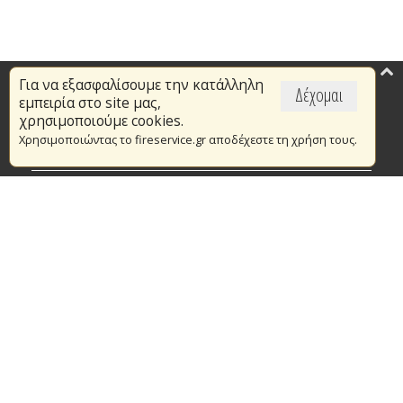
Για να εξασφαλίσουμε την κατάλληλη
Επικαιρότητα
Δέχομαι
εμπειρία στο site μας,
Το Πυροσβεστικό Σώμα
χρησιμοποιούμε cookies.
Χρησιμοποιώντας το fireservice.gr αποδέχεστε τη χρήση τους.
Πυρασφάλεια
Τράπεζα Ιδεών
Εθελοντισμός
Ανοιχτά Δεδομένα
Συμβάσεις Διαβουλεύσεις Διαγωνισμοί
Ευρωπαϊκά & Αναπτυξιακά Προγράμματα