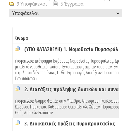
9 Υποφάκελοι
5 Έγγραφα
Υποφάκελοι
Όνομα
(ΥΠΟ ΚΑΤΑΣΚΕΥΗ) 1. Νομοθεσία Πυρασφάλειας
Υποφάκελοι
:
Διάγραμμα Ισχύουσας Νομοθεσίας Πυρασφάλειας
,
Δραστηριό
με ειδικό νομοθετικό πλαίσιο
,
Εγκαταστάσεις αερίων καυσίμων
,
Εγκαταστάσ
πετρελαιοειδών προϊόντων
,
Πεδίο Εφαρμογής Διατάξεων Πυροπροστασίας Κ
Περισσότερα »
Υποφάκελοι
:
Άναμμα Φωτιάς στην Ύπαιθρο
,
Απαγόρευση Κυκλοφορίας Λόγω
Κινδύνου Πυρκαγιάς
,
Καθαρισμός Οικοπεδικών Χώρων
,
Πυροπροστασία Κτ
Εκτός Δασικών Εκτάσεων
3. Διοικητικές Πράξεις Πυροπροστασίας