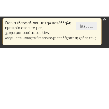
Για να εξασφαλίσουμε την κατάλληλη
Επικαιρότητα
Δέχομαι
εμπειρία στο site μας,
Το Πυροσβεστικό Σώμα
χρησιμοποιούμε cookies.
Χρησιμοποιώντας το fireservice.gr αποδέχεστε τη χρήση τους.
Πυρασφάλεια
Τράπεζα Ιδεών
Εθελοντισμός
Ανοιχτά Δεδομένα
Συμβάσεις Διαβουλεύσεις Διαγωνισμοί
Ευρωπαϊκά & Αναπτυξιακά Προγράμματα