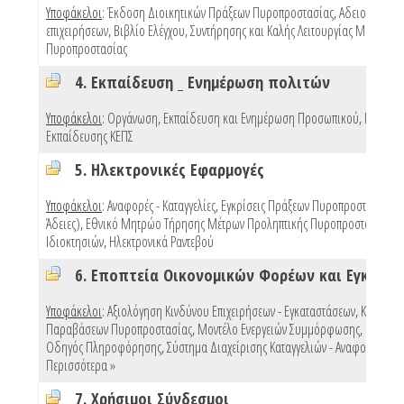
Υποφάκελοι
:
Έκδοση Διοικητικών Πράξεων Πυροπροστασίας
,
Αδειοδότηση
επιχειρήσεων
,
Βιβλίο Ελέγχου, Συντήρησης και Καλής Λειτουργίας Μέσων
Πυροπροστασίας
4. Εκπαίδευση _ Ενημέρωση πολιτών
Υποφάκελοι
:
Οργάνωση, Εκπαίδευση και Ενημέρωση Προσωπικού
,
Προγρά
Εκπαίδευσης ΚΕΠΣ
5. Ηλεκτρονικές Εφαρμογές
Υποφάκελοι
:
Αναφορές - Καταγγελίες
,
Εγκρίσεις Πράξεων Πυροπροστασίας (e
Άδειες)
,
Εθνικό Μητρώο Τήρησης Μέτρων Προληπτικής Πυροπροστασίας
Ιδιοκτησιών
,
Ηλεκτρονικά Ραντεβού
Υποφάκελοι
:
Αξιολόγηση Κινδύνου Επιχειρήσεων - Εγκαταστάσεων
,
Κυρώσει
Παραβάσεων Πυροπροστασίας
,
Μοντέλο Ενεργειών Συμμόρφωσης
,
Πρότυπ
Οδηγός Πληροφόρησης
,
Σύστημα Διαχείρισης Καταγγελιών - Αναφορών
,
Περισσότερα »
7. Χρήσιμοι Σύνδεσμοι