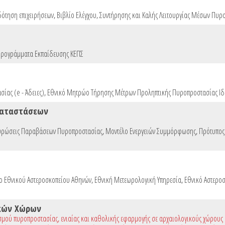
δότηση επιχειρήσεων
,
Βιβλίο Ελέγχου, Συντήρησης και Καλής Λειτουργίας Μέσων Πυρ
ρογράμματα Εκπαίδευσης ΚΕΠΣ
ίας (e - Άδειες)
,
Εθνικό Μητρώο Τήρησης Μέτρων Προληπτικής Πυροπροστασίας Ιδ
καταστάσεων
υρώσεις Παραβάσεων Πυροπροστασίας
,
Μοντέλο Ενεργειών Συμμόρφωσης
,
Πρότυπος
το Εθνικού Αστεροσκοπείου Αθηνών
,
Εθνική Μετεωρολογική Υπηρεσία
,
Εθνικό Αστερο
κών Χώρων
σμού πυροπροστασίας, ενιαίας και καθολικής εφαρμογής σε αρχαιολογικούς χώρους κ