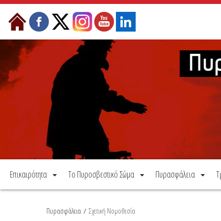
Μετάβαση στο περιεχόμενο
Επικαιρότητα
Το Πυροσβεστικό Σώμα
Πυρασφάλεια
Τ
Πυρασφάλεια
/
Σχετική Νομοθεσία