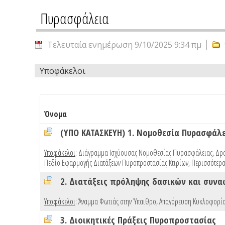
Πυρασφάλεια
Τελευταία ενημέρωση 9/10/2025 9:34 πμ
Υποφάκελοι
Όνομα
(ΥΠΟ ΚΑΤΑΣΚΕΥΗ) 1. Νομοθεσία Πυρασφάλ
Υποφάκελοι
:
Διάγραμμα Ισχύουσας Νομοθεσίας Πυρασφάλειας
,
Δρα
Πεδίο Εφαρμογής Διατάξεων Πυροπροστασίας Κτιρίων
,
Περισσότερα
2. Διατάξεις πρόληψης δασικών και συν
Υποφάκελοι
:
Άναμμα Φωτιάς στην Ύπαιθρο
,
Απαγόρευση Κυκλοφορία
3. Διοικητικές Πράξεις Πυροπροστασίας