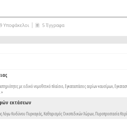
9 Υποφάκελοι
5 Έγγραφα
ειας
στηριότητες με ειδικό νομοθετικό πλαίσιο
,
Εγκαταστάσεις αερίων καυσίμων
,
Εγκατασ
 »
αφών εκτάσεων
ς Λόγω Κινδύνου Πυρκαγιάς
,
Καθαρισμός Οικοπεδικών Χώρων
,
Πυροπροστασία Κτιρί