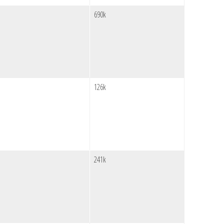
690k
126k
241k