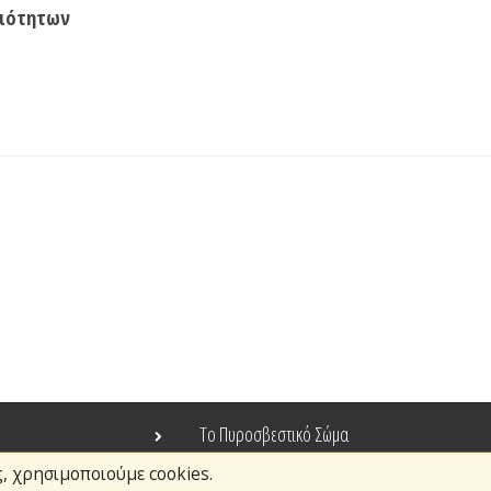
ριότητων
Το Πυροσβεστικό Σώμα
ς, χρησιμοποιούμε cookies.
Τράπεζα Ιδεών