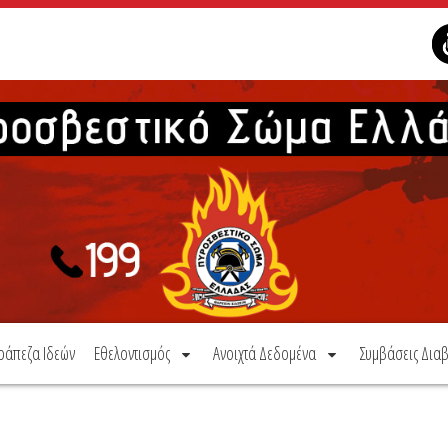
ράπεζα Ιδεών
Εθελοντισμός
Ανοιχτά Δεδομένα
Συμβάσεις Διαβ