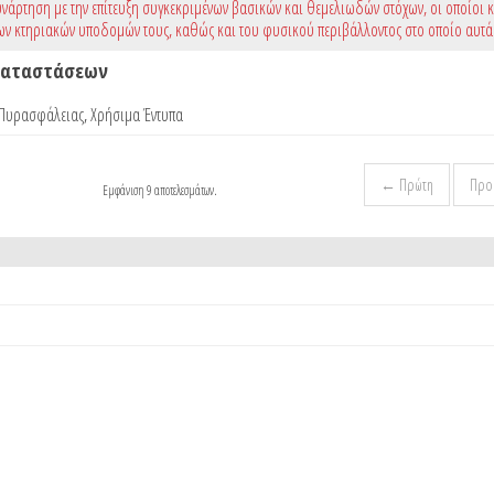
νάρτηση με την επίτευξη συγκεκριμένων βασικών και θεμελιωδών στόχων, οι οποίοι 
ων κτηριακών υποδομών τους, καθώς και του φυσικού περιβάλλοντος στο οποίο αυτά
γκαταστάσεων
 Πυρασφάλειας
,
Χρήσιμα Έντυπα
← Πρώτη
Προ
Εμφάνιση 9 αποτελεσμάτων.