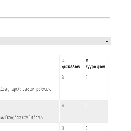
#
#
φακέλων
εγγράφων
8
0
τάσεις πετρελαιοειδών προϊόντων
,
4
0
ων Εκτός Δασικών Εκτάσεων
3
0