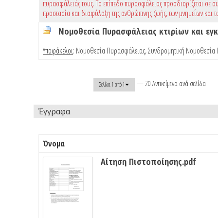
πυρασφάλειάς τους. Το επίπεδο πυρασφάλειας προσδιορίζεται σε συ
προστασία και διαφύλαξη της ανθρώπινης ζωής, των μνημείων και τ
Νομοθεσία Πυρασφάλειας κτιρίων και ε
Υποφάκελοι
:
Νομοθεσία Πυρασφάλειας
,
Συνδρομητική Νομοθεσία
— 20 Αντικείμενα ανά σελίδα
Σελίδα 1 από 1
Έγγραφα
Όνομα
Αίτηση Πιστοποίησης.pdf