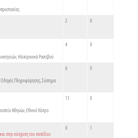
οπροστασίας
2
0
4
0
ιοκτησιών
,
Ηλεκτρονικά Ραντεβού
6
0
 Οδηγός Πληροφόρησης
,
Σύστημα
13
0
σκοπείο Αθηνών
,
Εθνικό Κέντρο
0
1
αι στην ενίσχυση του επιπέδου