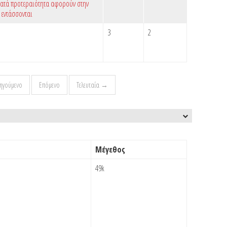
κατά προτεραιότητα αφορούν στην
 εντάσσονται
3
2
ηγούμενο
Επόμενο
Τελευταία →
Μέγεθος
49k