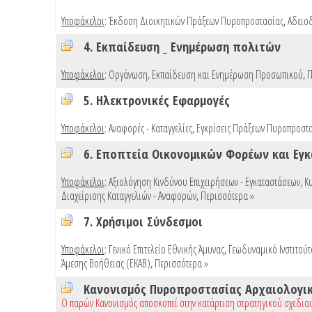
Υποφάκελοι
:
Έκδοση Διοικητικών Πράξεων Πυροπροστασίας
,
Αδειο
4. Εκπαίδευση _ Ενημέρωση πολιτών
Υποφάκελοι
:
Οργάνωση, Εκπαίδευση και Ενημέρωση Προσωπικού
,
Π
5. Ηλεκτρονικές Εφαρμογές
Υποφάκελοι
:
Αναφορές - Καταγγελίες
,
Εγκρίσεις Πράξεων Πυροπροστασ
6. Εποπτεία Οικονομικών Φορέων και Εγ
Υποφάκελοι
:
Αξιολόγηση Κινδύνου Επιχειρήσεων - Εγκαταστάσεων
,
Κ
Διαχείρισης Καταγγελιών - Αναφορών
,
Περισσότερα »
7. Χρήσιμοι Σύνδεσμοι
Υποφάκελοι
:
Γενικό Επιτελείο Εθνικής Άμυνας
,
Γεωδυναμικό Ινστιτού
Άμεσης Βοήθειας (ΕΚΑΒ)
,
Περισσότερα »
Κανονισμός Πυροπροστασίας Αρχαιολογι
Ο παρών Κανονισμός αποσκοπεί στην κατάρτιση στρατηγικού σχεδια