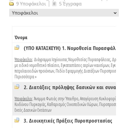
9 Υποφάκελοι
5 Έγγραφα
Υποφάκελοι
Όνομα
(ΥΠΟ ΚΑΤΑΣΚΕΥΗ) 1. Νομοθεσία Πυρασφάλειας
Υποφάκελοι
:
Διάγραμμα Ισχύουσας Νομοθεσίας Πυρασφάλειας
,
Δραστηριό
με ειδικό νομοθετικό πλαίσιο
,
Εγκαταστάσεις αερίων καυσίμων
,
Εγκαταστάσ
πετρελαιοειδών προϊόντων
,
Πεδίο Εφαρμογής Διατάξεων Πυροπροστασίας Κ
Περισσότερα »
Υποφάκελοι
:
Άναμμα Φωτιάς στην Ύπαιθρο
,
Απαγόρευση Κυκλοφορίας Λόγω
Κινδύνου Πυρκαγιάς
,
Καθαρισμός Οικοπεδικών Χώρων
,
Πυροπροστασία Κτ
Εκτός Δασικών Εκτάσεων
3. Διοικητικές Πράξεις Πυροπροστασίας