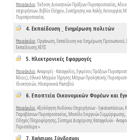
Υποφάκελοι
:
Έκδοση Διοικητικών Πράξεων Πυροπροστασίας
,
Αδειοδότηση
επιχειρήσεων
,
Βιβλίο Ελέγχου, Συντήρησης και Καλής Λειτουργίας Μέσων
Πυροπροστασίας
4. Εκπαίδευση _ Ενημέρωση πολιτών
Υποφάκελοι
:
Οργάνωση, Εκπαίδευση και Ενημέρωση Προσωπικού
,
Προγρά
Εκπαίδευσης ΚΕΠΣ
5. Ηλεκτρονικές Εφαρμογές
Υποφάκελοι
:
Αναφορές - Καταγγελίες
,
Εγκρίσεις Πράξεων Πυροπροστασίας (e
Άδειες)
,
Εθνικό Μητρώο Τήρησης Μέτρων Προληπτικής Πυροπροστασίας
Ιδιοκτησιών
,
Ηλεκτρονικά Ραντεβού
Υποφάκελοι
:
Αξιολόγηση Κινδύνου Επιχειρήσεων - Εγκαταστάσεων
,
Κυρώσει
Παραβάσεων Πυροπροστασίας
,
Μοντέλο Ενεργειών Συμμόρφωσης
,
Πρότυπ
Οδηγός Πληροφόρησης
,
Σύστημα Διαχείρισης Καταγγελιών - Αναφορών
,
Περισσότερα »
7. Χρήσιμοι Σύνδεσμοι