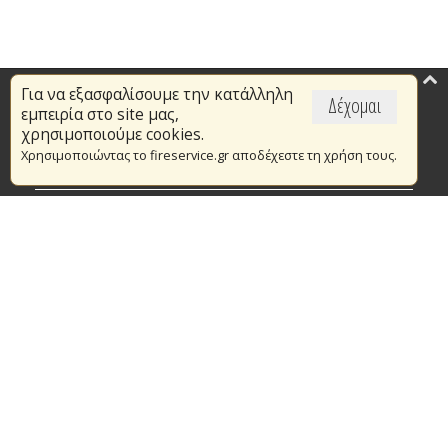
Για να εξασφαλίσουμε την κατάλληλη
Επικαιρότητα
Δέχομαι
εμπειρία στο site μας,
Το Πυροσβεστικό Σώμα
χρησιμοποιούμε cookies.
Χρησιμοποιώντας το fireservice.gr αποδέχεστε τη χρήση τους.
Πυρασφάλεια
Τράπεζα Ιδεών
Εθελοντισμός
Ανοιχτά Δεδομένα
Συμβάσεις Διαβουλεύσεις Διαγωνισμοί
Ευρωπαϊκά & Αναπτυξιακά Προγράμματα