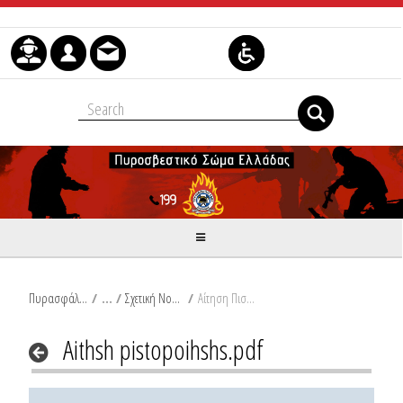
Μετάβαση στο περιεχόμενο
Πυρασφάλεια
/
Σχετική Νομοθεσία
/
Αίτηση Πιστοποίησης.pdf
Aithsh pistopoihshs.pdf