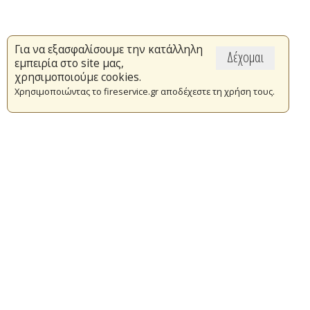
Για να εξασφαλίσουμε την κατάλληλη
Δέχομαι
εμπειρία στο site μας,
χρησιμοποιούμε cookies.
Χρησιμοποιώντας το fireservice.gr αποδέχεστε τη χρήση τους.
Επικαιρότητα
Το Πυροσβεστικό Σώμα
Πυρασφάλεια
Τράπεζα Ιδεών
Εθελοντισμός
Ανοιχτά Δεδομένα
Συμβάσεις Διαβουλεύσεις Διαγωνισμοί