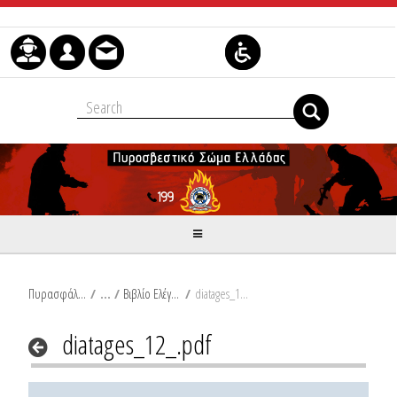
Μετάβαση στο περιεχόμενο
Πυρασφάλεια
/
Βιβλίο Ελέγχου, Συντήρησης και Καλής Λειτουργίας Μέσων Πυροπροστασίας
/
diatages_12_.pdf
diatages_12_.pdf