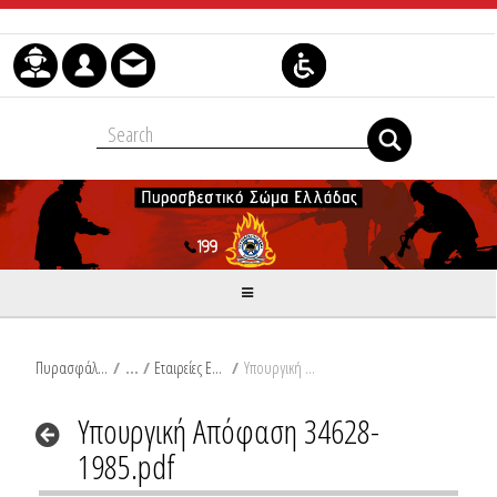
Μετάβαση στο περιεχόμενο
Πυρασφάλεια
/
Εταιρείες Εμπορίας Πετρελαιοειδών Προϊόντων
/
Υπουργική Απόφαση 34628-1985.pdf
Υπουργική Απόφαση 34628-
1985.pdf