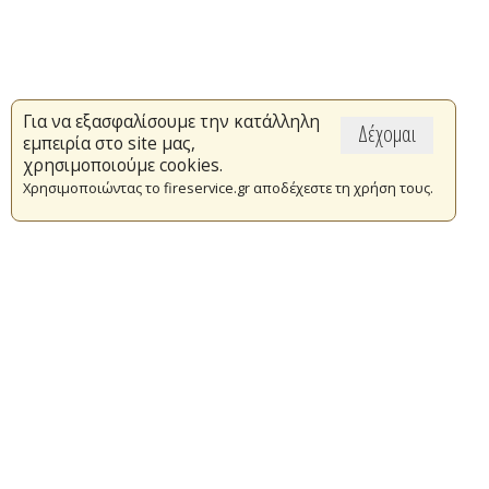
Για να εξασφαλίσουμε την κατάλληλη
Δέχομαι
εμπειρία στο site μας,
χρησιμοποιούμε cookies.
Χρησιμοποιώντας το fireservice.gr αποδέχεστε τη χρήση τους.
Επικαιρότητα
Το Πυροσβεστικό Σώμα
Πυρασφάλεια
Τράπεζα Ιδεών
Εθελοντισμός
Ανοιχτά Δεδομένα