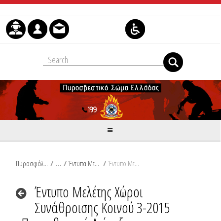
Μετάβαση στο περιεχόμενο
Πυρασφάλεια
/
Έντυπα Μελετών (word)
/
Έντυπο Μελέτης Χώροι Συνάθροισης Κοινού 3-2015 Πυροσβεστική Διάταξη
Έντυπο Μελέτης Χώροι
Συνάθροισης Κοινού 3-2015