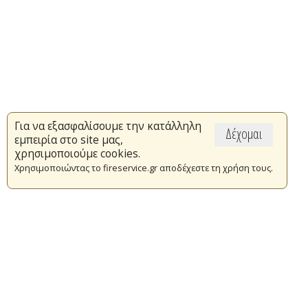
Για να εξασφαλίσουμε την κατάλληλη
Δέχομαι
εμπειρία στο site μας,
χρησιμοποιούμε cookies.
Χρησιμοποιώντας το fireservice.gr αποδέχεστε τη χρήση τους.
Επικαιρότητα
Το Πυροσβεστικό Σώμα
Πυρασφάλεια
Τράπεζα Ιδεών