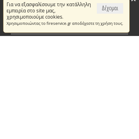
Για να εξασφαλίσουμε την κατάλληλη
Επικαιρότητα
Δέχομαι
εμπειρία στο site μας,
Το Πυροσβεστικό Σώμα
χρησιμοποιούμε cookies.
Χρησιμοποιώντας το fireservice.gr αποδέχεστε τη χρήση τους.
Πυρασφάλεια
Τράπεζα Ιδεών
Εθελοντισμός
Ανοιχτά Δεδομένα
Συμβάσεις Διαβουλεύσεις Διαγωνισμοί
Ευρωπαϊκά & Αναπτυξιακά Προγράμματα