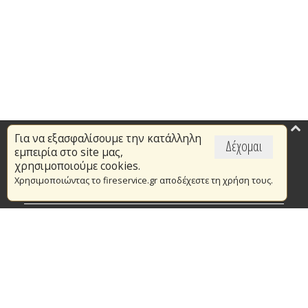
Για να εξασφαλίσουμε την κατάλληλη
Επικαιρότητα
Δέχομαι
εμπειρία στο site μας,
Το Πυροσβεστικό Σώμα
χρησιμοποιούμε cookies.
Χρησιμοποιώντας το fireservice.gr αποδέχεστε τη χρήση τους.
Πυρασφάλεια
Τράπεζα Ιδεών
Εθελοντισμός
Ανοιχτά Δεδομένα
Συμβάσεις Διαβουλεύσεις Διαγωνισμοί