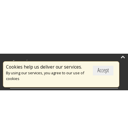
Επικαιρότητα
Cookies help us deliver our services.
Accept
Το Πυροσβεστικό Σώμα
By using our services, you agree to our use of
cookies
Πυρασφάλεια
Τράπεζα Ιδεών
Εθελοντισμός
Ανοιχτά Δεδομένα
Διαγωνισμοί