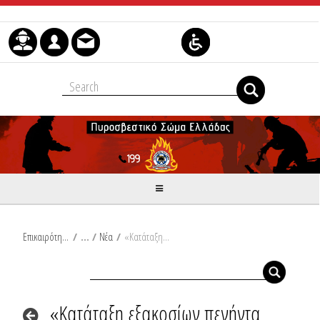
Skip to Content
Επικαιρότητα
/
Νέα
/
«Κατάταξη εξακοσίων πενήντα (650) Πυροσβεστών Δασικών Επιχειρήσεων (Π.Δ.Ε.) επταετούς θητείας στο Πυροσβεστικό Σώμα»
«Κατάταξη εξακοσίων πενήντα