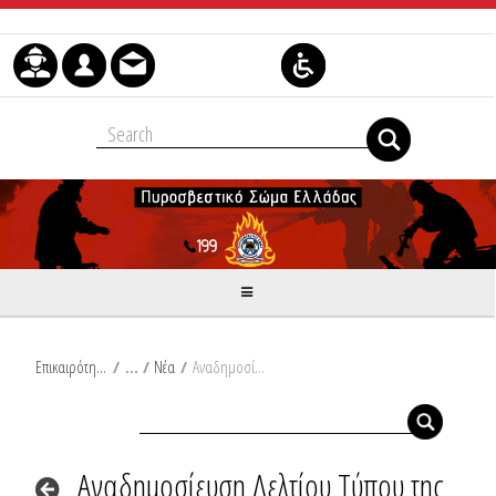
Skip to Content
Επικαιρότητα
/
Νέα
/
Αναδημοσίευση Δελτίου Τύπου της Γ.Γ.Π.Π. από την έκτακτη Μητροπολιτική Σύσκεψη Συντονιστικού Οργάνου Πολιτικής Προστασίας
Αναδημοσίευση Δελτίου Τύπου της