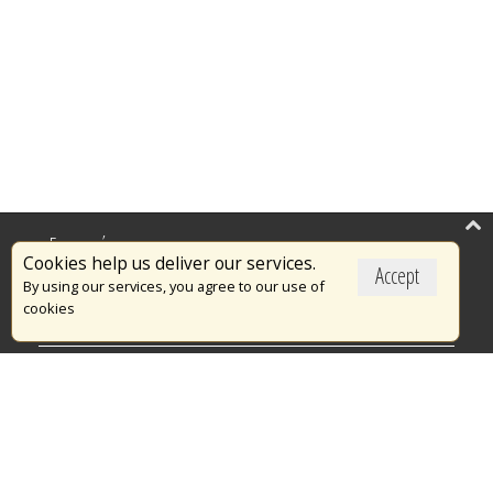
Επικαιρότητα
Cookies help us deliver our services.
Accept
Το Πυροσβεστικό Σώμα
By using our services, you agree to our use of
cookies
Πυρασφάλεια
Τράπεζα Ιδεών
Εθελοντισμός
Ανοιχτά Δεδομένα