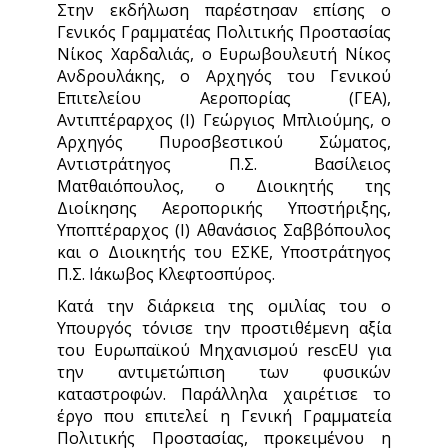
Στην εκδήλωση παρέστησαν επίσης ο
Γενικός Γραμματέας Πολιτικής Προστασίας
Νίκος Χαρδαλιάς, ο Ευρωβουλευτή Νίκος
Ανδρουλάκης, ο Αρχηγός του Γενικού
Επιτελείου Αεροπορίας (ΓΕΑ),
Αντιπτέραρχος (Ι) Γεώργιος Μπλιούμης, ο
Αρχηγός Πυροσβεστικού Σώματος,
Αντιστράτηγος Π.Σ. Βασίλειος
Ματθαιόπουλος, ο Διοικητής της
Διοίκησης Αεροπορικής Υποστήριξης,
Υποπτέραρχος (Ι) Αθανάσιος Σαββόπουλος
και ο Διοικητής του ΕΣΚΕ, Υποστράτηγος
Π.Σ. Ιάκωβος Κλεφτοσπύρος.
Κατά την διάρκεια της ομιλίας του ο
Υπουργός τόνισε την προστιθέμενη αξία
του Ευρωπαϊκού Μηχανισμού rescEU για
την αντιμετώπιση των φυσικών
καταστροφών. Παράλληλα χαιρέτισε το
έργο που επιτελεί η Γενική Γραμματεία
Πολιτικής Προστασίας, προκειμένου η