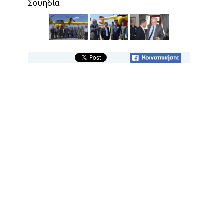
Σουηδία.