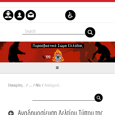
Skip to Content
Επικαιρότητα
/
Νέα
/
Αναδημοσίευση Δελτίου Τύπου της ΓΓΠΠ για την Παρουσίαση της ελληνικής συμμετοχής στον ευρωπαϊκό μηχανισμό rescEU – Συμβολή της Γενικής Γραμματείας Πολιτικής Προστασίας
Αναδημοσίευση Δελτίου Τύπου της