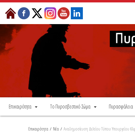
Skip to Content
Επικαιρότητα
Το Πυροσβεστικό Σώμα
Πυρασφάλεια
Επικαιρότητα
/
Νέα
/
Αναδημοσίευση Δελτίου Τύπου Υπουργείου Κλιμ