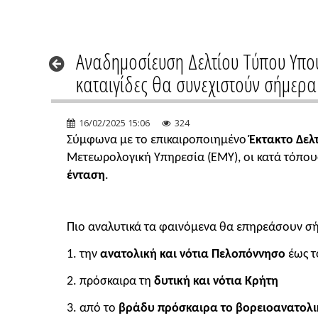
Αναδημοσίευση Δελτίου Τύπου Υπουρ
καταιγίδες θα συνεχιστούν σήμερα
16/02/2025 15:06
324
Σύμφωνα με το επικαιροποιημένο
Έκτακτο Δελ
Μετεωρολογική Υπηρεσία (ΕΜΥ), οι κατά τόπο
ένταση
.
Πιο αναλυτικά τα φαινόμενα θα επηρεάσουν σή
1. την
ανατολική και νότια Πελοπόννησο
έως τ
2. πρόσκαιρα τη
δυτική και νότια Κρήτη
3. από το
βράδυ πρόσκαιρα το βορειοανατολι