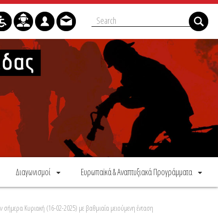
Διαγωνισμοί
Ευρωπαϊκά & Αναπτυξιακά Προγράμματα
ύν σήμερα Κυριακή (16-02-2025) με βαθμιαία μειούμενη ένταση