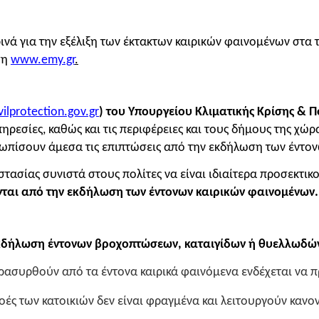
ά για την εξέλιξη των έκτακτων καιρικών φαινομένων στα τα
ση
www.emy.gr
.
vilprotection.gov.gr
)
του Υπουργείου Κλιματικής Κρίσης & Π
ρεσίες, καθώς και τις περιφέρειες και τους δήμους της χώρ
τωπίσουν άμεσα τις επιπτώσεις από την εκδήλωση των έντο
στασίας
συνιστά στους πολίτες να είναι ιδιαίτερα προσεκτικ
νται από την εκδήλωση των έντονων καιρικών φαινομένων
.
κδήλωση έντονων βροχοπτώσεων, καταιγίδων ή θυελλωδώ
ρασυρθούν από τα έντονα καιρικά φαινόμενα ενδέχεται να 
ές των κατοικιών δεν είναι φραγμένα και λειτουργούν κανον