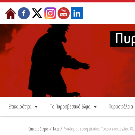
Skip to Content
Επικαιρότητα
Το Πυροσβεστικό Σώμα
Πυρασφάλεια
Επικαιρότητα
/
Νέα
/
Αναδημοσίευση Δελτίου Τύπου Υπουργείου Κλιμα