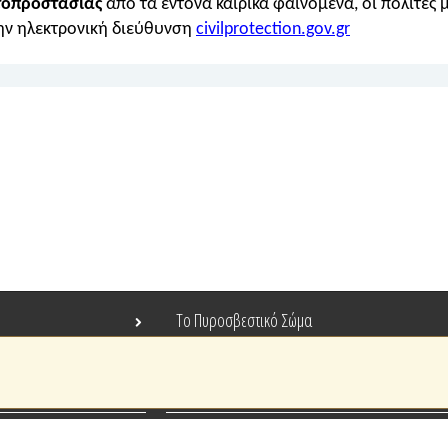
τοπροστασίας
από τα έντονα καιρικά φαινόμενα, οι πολίτες
ν ηλεκτρονική διεύθυνση
civilprotection.gov.gr
Το Πυροσβεστικό Σώμα
Τράπεζα Ιδεών
Ανοιχτά Δεδομένα
Ευρωπαϊκά & Αναπτυξιακά Προγράμματα