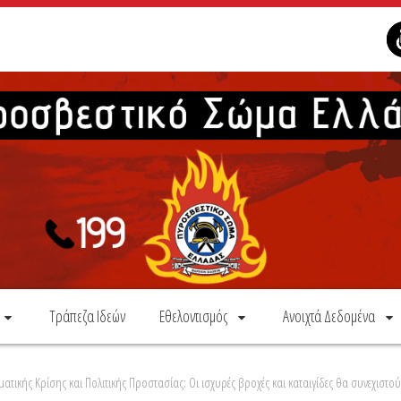
Τράπεζα Ιδεών
Εθελοντισμός
Ανοιχτά Δεδομένα
τικής Κρίσης και Πολιτικής Προστασίας: Οι ισχυρές βροχές και καταιγίδες θα συνεχιστο