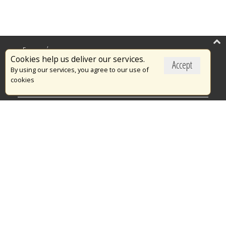
Επικαιρότητα
Cookies help us deliver our services.
Accept
Το Πυροσβεστικό Σώμα
By using our services, you agree to our use of
cookies
Πυρασφάλεια
Τράπεζα Ιδεών
Εθελοντισμός
Ανοιχτά Δεδομένα
Διαγωνισμοί
Ευρωπαϊκά & Αναπτυξιακά Προγράμματα