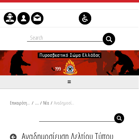
Skip to Content
Επικαιρότητα
/
Νέα
/
Αναδημοσίευση Δελτίου Τύπου Υπουργείου Κλιματικής Κρίσης και Πολιτικής Προστασίας:Δήλωση Υπουργού Κλιματικής Κρίσης και Πολιτικής Προστασίας, Βασίλη Κικίλια, σχετικά με τη σημερινή απόφαση του ΚΥ.Σ.Ε.Α για την επιλογή του νέου Αρχηγού του Πυροσβεστικού Σώματος
Αναδημοσίευση Δελτίου Τύπου