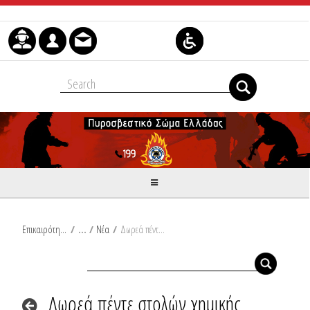
Skip to Content
Επικαιρότητα
/
Νέα
/
Δωρεά πέντε στολών χημικής προστασίας τύπου Α από την εταιρεία «Διεθνής Αερολιμένας Αθηνών Α.Ε.» στο Πυροσβεστικό Σώμα
Δωρεά πέντε στολών χημικής