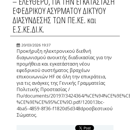
– ΕΛΕΥΘΕΡΟ, ΓΙΑ ΤΗΝ ΕΓΚΑΤΑΣΤΑΣΗ
ΕΦΕΔΡΙΚΟΥ ΑΣΥΡΜΑΤΟΥ ΔΙΚΤΥΟΥ
ΔΙΑΣΥΝΔΕΣΗΣ ΤΩΝ ΠΕ.ΚΕ. και
Ε.Σ.ΚΕ.ΔΙ.Κ.
20/03/2026 19:37
Προκήρυξη ηλεκτρονικού διεθνή
διαγωνισμού ανοικτής διαδικασίας για την
προμήθεια και εγκατάσταση νέου
εφεδρικού συστήματος βραχέων
επικοινωνιών HF σε όλη την επικράτεια,
για τις ανάγκες της Γενικής Γραμματείας
Πολιτικής Προστασίας /
Πυ
/documents/20197/3424364/%CE%94%CE%9
%CE%9E%CE%95%CE%9D.pdf/120013bc-
4ba5-4859-8f36-f1820d5d348d
ροσβεστικού
Σώματος.