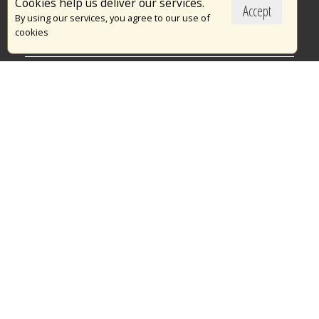
Cookies help us deliver our services.
Accept
Το Πυροσβεστικό Σώμα
By using our services, you agree to our use of
cookies
Πυρασφάλεια
Τράπεζα Ιδεών
Εθελοντισμός
Ανοιχτά Δεδομένα
Διαγωνισμοί
Ευρωπαϊκά & Αναπτυξιακά Προγράμματα