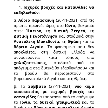
1.
Ισχυρές βροχές και καταιγίδες θα
εκδηλωθούν:
α.
Αύριο Παρασκευή
(26-11-2021) από τις
πρώτες πρωινές ώρες στο
Ιόνιο,
βαθμιαία
στην
Ήπειρο,
τη
Δυτική Στερεά,
τη
Δυτική Πελοπόννησο
και σταδιακά στην
Ανατολική Μακεδονία,
τη
Θράκη
και το
Βόρειο Αιγαίο.
Τα φαινόμενα που δεν
αποκλείεται στη δυτική Ελλάδα να
συνοδεύονται κατά τόπους από
χαλαζοπτώσεις,
σταδιακά από το
απόγευμα στα δυτικά θα εξασθενήσουν και
το βράδυ θα περιοριστούν στο
βορειοανατολικό Αιγαίο και στη Θράκη.
β. Το
Σάββατο
(27-11-2021)
νέο κύμα
κακοκαιρίας με ισχυρές βροχές και
καταιγίδες
θα επηρεάσει από το απόγευμα
το
Ιόνιο
, τα
δυτικά ηπειρωτικά
και το
βράδυ το
βόρειο και ανατολικό Αιγαίο