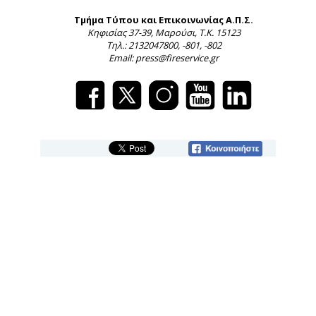
Τμήμα Τύπου και Επικοινωνίας Α.Π.Σ.
Κηφισίας 37-39, Μαρούσι, Τ.Κ. 15123
Τηλ.: 2132047800, -801, -802
Email: press@fireservice.gr