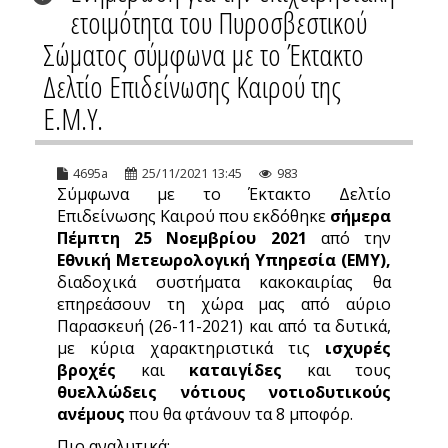
ετοιμότητα του Πυροσβεστικού
Σώματος σύμφωνα με το Έκτακτο
Δελτίο Επιδείνωσης Καιρού της
Ε.Μ.Υ.
4695a
25/11/2021 13:45
983
Σύμφωνα με το Έκτακτο Δελτίο
Επιδείνωσης Καιρού που εκδόθηκε
σήμερα
Πέμπτη 25 Νοεμβρίου 2021
από την
Εθνική Μετεωρολογική Υπηρεσία (ΕΜΥ),
διαδοχικά συστήματα κακοκαιρίας θα
επηρεάσουν τη χώρα μας από αύριο
Παρασκευή (26-11-2021) και από τα δυτικά,
με κύρια χαρακτηριστικά τις
ισχυρές
βροχές
και
καταιγίδες
και τους
θυελλώδεις νότιους νοτιοδυτικούς
ανέμους
που θα φτάνουν τα 8 μποφόρ.
Πιο αναλυτικά: