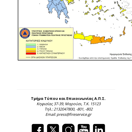
Τμήμα Τύπου και Επικοινωνίας Α.Π.Σ.
Κηφισίας 37-39, Μαρούσι, Τ.Κ. 15123
Τηλ.: 2132047800, -801, -802
Email: press@fireservice.gr