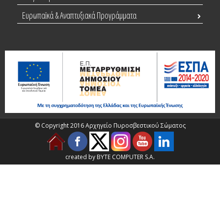
Ευρωπαϊκά & Αναπτυξιακά Προγράμματα
© Copyright 2016 Αρχηγείο Πυροσβεστικού Σώματος
created by BYTE COMPUTER S.A.