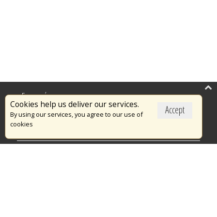
Επικαιρότητα
Cookies help us deliver our services.
Accept
Το Πυροσβεστικό Σώμα
By using our services, you agree to our use of
cookies
Πυρασφάλεια
Τράπεζα Ιδεών
Εθελοντισμός
Ανοιχτά Δεδομένα
Διαγωνισμοί