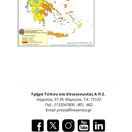
Τμήμα Τύπου και Επικοινωνίας Α.Π.Σ.
Κηφισίας 37-39, Μαρούσι, Τ.Κ. 15123
Τηλ.: 2132047800, -801, -802
Email: press@fireservice.gr