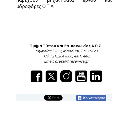
παρέχουν μηχανήματα έργου και
υδροφόρες Ο.Τ.Α.
Τμήμα Τύπου και Επικοινωνίας Α.Π.Σ.
Κηφισίας 37-39, Μαρούσι, Τ.Κ. 15123
Τηλ.: 2132047800, -801, -802
Email: press@fireservice.gr