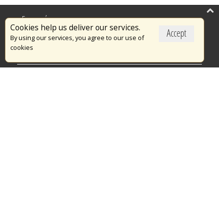
Επικαιρότητα
Cookies help us deliver our services.
Accept
Το Πυροσβεστικό Σώμα
By using our services, you agree to our use of
cookies
Πυρασφάλεια
Τράπεζα Ιδεών
Εθελοντισμός
Ανοιχτά Δεδομένα
Διαγωνισμοί
Ευρωπαϊκά & Αναπτυξιακά Προγράμματα