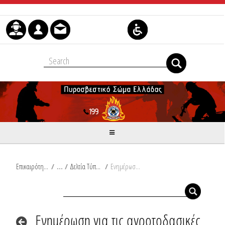
Skip to Content
Επικαιρότητα
/
Δελτία Τύπου
/
Ενημέρωση για τις αγροτοδασικές πυρκαγιές του τελευταίου 24ωρου από Ω/18:00/05-11-2024 έως Ω/18:00/06-11-2024
Ενημέρωση για τις αγροτοδασικές