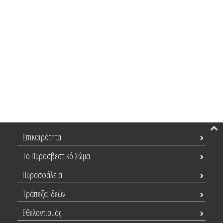
Επικαιρότητα
Το Πυροσβεστικό Σώμα
Πυρασφάλεια
Τράπεζα Ιδεών
Εθελοντισμός