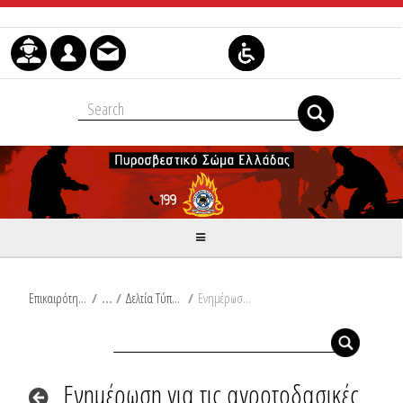
Skip to Content
Επικαιρότητα
/
Δελτία Τύπου
/
Ενημέρωση για τις αγροτοδασικές πυρκαγιές του τελευταίου 24ωρου από Ω/18:00/07-09-2025 έως Ω/18:00/08-09-2025
Ενημέρωση για τις αγροτοδασικές