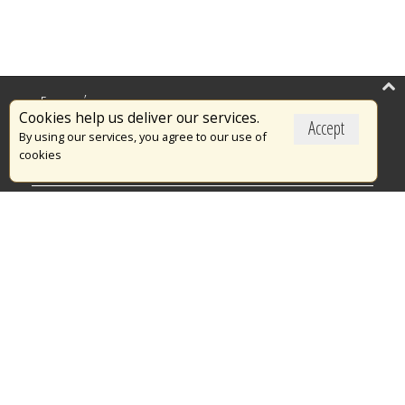
Επικαιρότητα
Cookies help us deliver our services.
Accept
Το Πυροσβεστικό Σώμα
By using our services, you agree to our use of
cookies
Πυρασφάλεια
Τράπεζα Ιδεών
Εθελοντισμός
Ανοιχτά Δεδομένα
Διαγωνισμοί
Ευρωπαϊκά & Αναπτυξιακά Προγράμματα