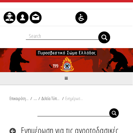
Skip to Content
Επικαιρότητα
/
Δελτία Τύπου
/
Ενημέρωση για τις αγροτοδασικές πυρκαγιές του τελευταίου 24ωρου από Ω/18:00/08-10-2025 έως Ω/18:00/09-10-2025
Ενημέρωση για τις αγροτοδασικές