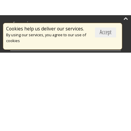
Επικαιρότητα
Cookies help us deliver our services.
Accept
Το Πυροσβεστικό Σώμα
By using our services, you agree to our use of
cookies
Πυρασφάλεια
Τράπεζα Ιδεών
Εθελοντισμός
Ανοιχτά Δεδομένα
Διαγωνισμοί
Ευρωπαϊκά & Αναπτυξιακά Προγράμματα