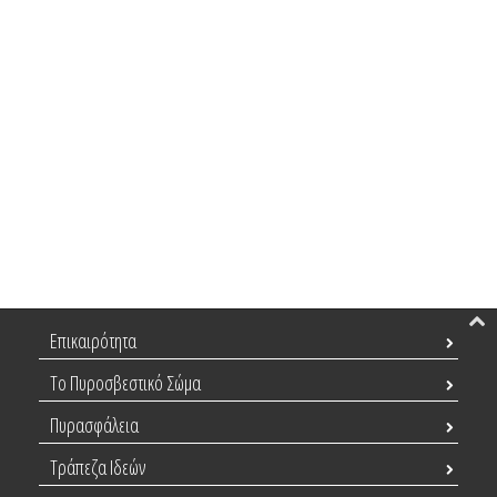
Επικαιρότητα
Το Πυροσβεστικό Σώμα
Πυρασφάλεια
Τράπεζα Ιδεών