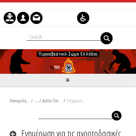
Skip to Content
Επικαιρότητα
/
Δελτία Τύπου
/
Ενημέρωση για τις αγροτοδασικές πυρκαγιές του τελευταίου 24ωρου από Ω/18:00/09-05-2024 έως Ω/18:00/10-05-2024
Ενημέρωση για τις αγροτοδασικές