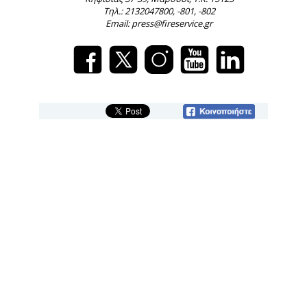
Τηλ.: 2132047800, -801, -802
Email: press@fireservice.gr