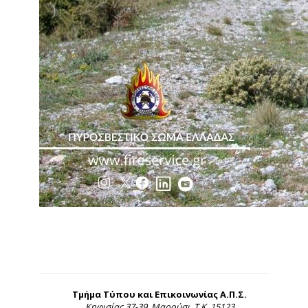
Τμήμα Τύπου και Επικοινωνίας Α.Π.Σ.
Κηφισίας 37-39, Μαρούσι, Τ.Κ. 15123