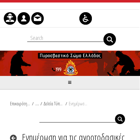
Skip to Content
Επικαιρότητα
/
Δελτία Τύπου
/
Ενημέρωση για τις αγροτοδασικές πυρκαγιές του τελευταίου 24ωρου από Ω/18:00/13-08-2024 έως Ω/18:00/14-08-2024
Ενημέρωση για τις αγροτοδασικές