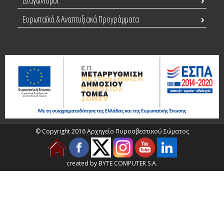
Διαγωνισμοί
Ευρωπαϊκά & Αναπτυξιακά Προγράμματα
© Copyright 2016 Αρχηγείο Πυροσβεστικού Σώματος
created by BYTE COMPUTER S.A.