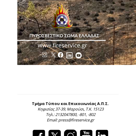
Τμήμα Τύπου και Επικοινωνίας Α.Π.Σ.
Κηφισίας 37-39, Μαρούσι, Τ.Κ. 15123
Τηλ.: 2132047800, -801, -802
Email: press@fireservice.gr