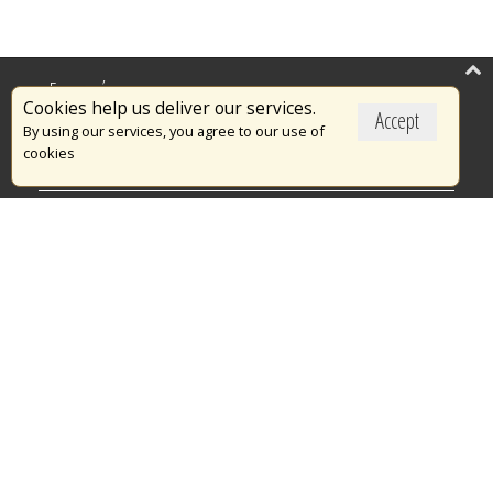
Επικαιρότητα
Cookies help us deliver our services.
Accept
Το Πυροσβεστικό Σώμα
By using our services, you agree to our use of
cookies
Πυρασφάλεια
Τράπεζα Ιδεών
Εθελοντισμός
Ανοιχτά Δεδομένα
Διαγωνισμοί
Ευρωπαϊκά & Αναπτυξιακά Προγράμματα