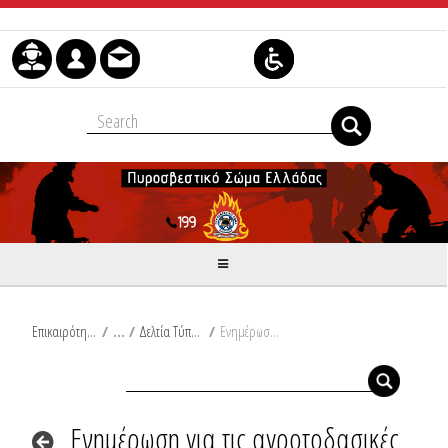
Skip to Content
Επικαιρότητα
/
Δελτία Τύπου
/
Ενημέρωση για τις αγροτοδασικές πυρκαγιές του τελευταίου 24ωρου από Ω/18:00/17-06-2025 έως Ω/18:00/18-06-2025
Ενημέρωση για τις αγροτοδασικές